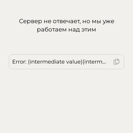
Сервер не отвечает, но мы уже
работаем над этим
Error: (intermediate value)(intermediate value)(intermediate value).replaceAll is not a function