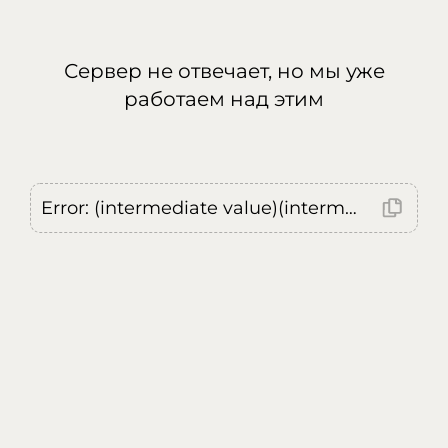
Сервер не отвечает, но мы уже
работаем над этим
Error: (intermediate value)(intermediate value)(intermediate value).replaceAll is not a function