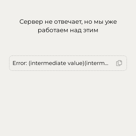
Сервер не отвечает, но мы уже
работаем над этим
Error: (intermediate value)(intermediate value)(intermediate value).replaceAll is not a function