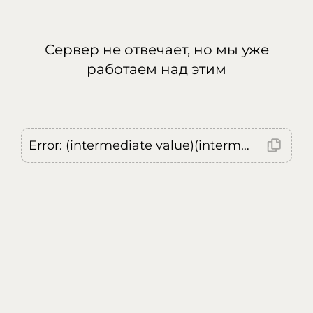
Сервер не отвечает, но мы уже
работаем над этим
Error: (intermediate value)(intermediate value)(intermediate value).replaceAll is not a function