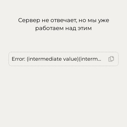
Сервер не отвечает, но мы уже
работаем над этим
Error: (intermediate value)(intermediate value)(intermediate value).replaceAll is not a function