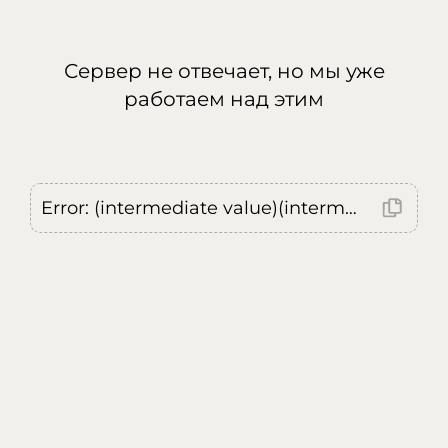
Сервер не отвечает, но мы уже
работаем над этим
Error: (intermediate value)(intermediate value)(intermediate value).replaceAll is not a function