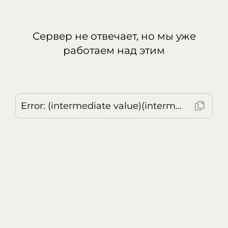
Сервер не отвечает, но мы уже
работаем над этим
Error: (intermediate value)(intermediate value)(intermediate value).replaceAll is not a function